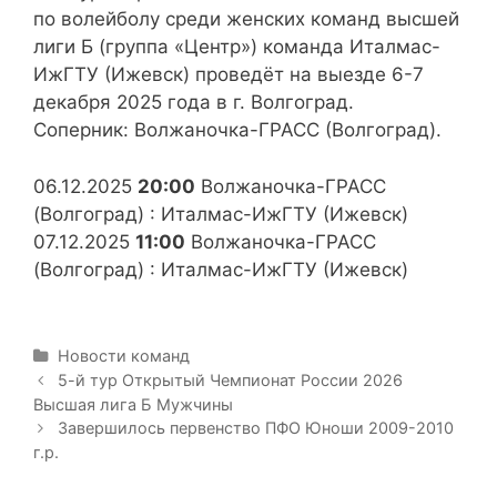
по волейболу среди женских команд высшей
лиги Б (группа «Центр») команда Италмас-
ИжГТУ (Ижевск) проведёт на выезде 6-7
декабря 2025 года в г. Волгоград.
Соперник: Волжаночка-ГРАСС (Волгоград).
06.12.2025
20:00
Волжаночка-ГРАСС
(Волгоград) : Италмас-ИжГТУ (Ижевск)
07.12.2025
11:00
Волжаночка-ГРАСС
(Волгоград) : Италмас-ИжГТУ (Ижевск)
Р
Новости команд
у
Н
5-й тур Открытый Чемпионат России 2026
б
а
Высшая лига Б Мужчины
р
в
Завершилось первенство ПФО Юноши 2009-2010
и
и
г.р.
к
г
и
а