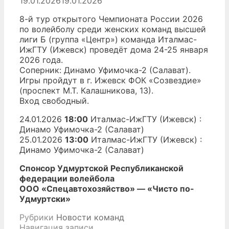
19.01.2026
19.01.2026
8-й тур открытого Чемпионата России 2026
по волейболу среди женских команд высшей
лиги Б (группа «Центр») команда Италмас-
ИжГТУ (Ижевск) проведёт дома 24-25 января
2026 года.
Соперник: Динамо Уфимочка-2 (Салават).
Игры пройдут в г. Ижевск ФОК «Созвездие»
(проспект М.Т. Калашникова, 13).
Вход свободный.
24.01.2026
18:00
Италмас-ИжГТУ (Ижевск) :
Динамо Уфимочка-2 (Салават)
25.01.2026
13:00
Италмас-ИжГТУ (Ижевск) :
Динамо Уфимочка-2 (Салават)
Спонсор Удмуртской Республиканской
федерации волейбола
ООО «Спецавтохозяйство» — «Чисто по-
Удмуртски»
Рубрики
Новости команд
Навигация записи