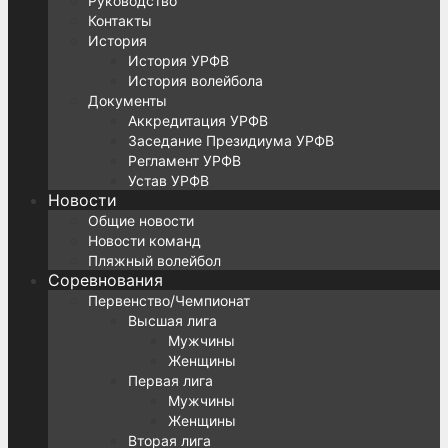
Руководство
Контакты
История
История УРФВ
История волейбола
Документы
Аккредитация УРФВ
Заседание Президиума УРФВ
Регламент УРФВ
Устав УРФВ
Новости
Общие новости
Новости команд
Пляжный волейбол
Соревнования
Первенство/Чемпионат
Высшая лига
Мужчины
Женщины
Первая лига
Мужчины
Женщины
Вторая лига