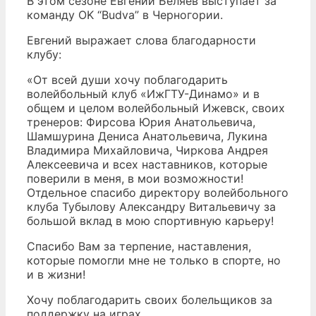
В этом сезоне Евгений Беляев выступает за
команду OK “Budva” в Черногории.
Евгений выражает слова благодарности
клубу:
«От всей души хочу поблагодарить
волейбольный клуб «ИжГТУ-Динамо» и в
общем и целом волейбольный Ижевск, своих
тренеров: Фирсова Юрия Анатольевича,
Шамшурина Дениса Анатольевича, Лукина
Владимира Михайловича, Чиркова Андрея
Алексеевича и всех наставников, которые
поверили в меня, в мои возможности!
Отдельное спасибо директору волейбольного
клуба Тубылову Александру Витальевичу за
большой вклад в мою спортивную карьеру!
Спасибо Вам за терпение, наставления,
которые помогли мне не только в спорте, но
и в жизни!
Хочу поблагодарить своих болельщиков за
поддержку на играх.