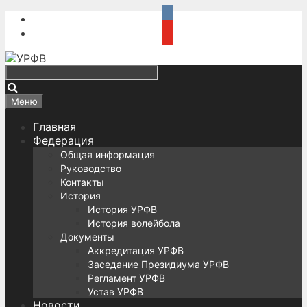
Перейти
к
содержимому
Поиск
Меню
Главная
Федерация
Общая информация
Руководство
Контакты
История
История УРФВ
История волейбола
Документы
Аккредитация УРФВ
Заседание Президиума УРФВ
Регламент УРФВ
Устав УРФВ
Новости