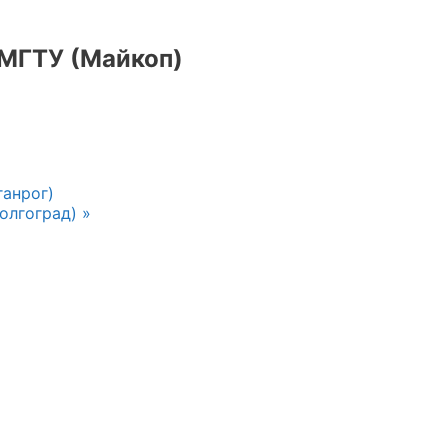
МГТУ (Майкоп)
ганрог)
Волгоград)
»