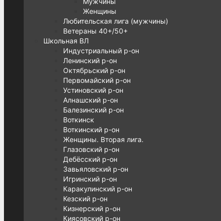
Мужчины
Женщины
Любительская лига (мужчины)
Ветераны 40+/50+
Школьная ВЛ
Индустриальный р-он
Ленинский р-он
Октябрьский р-он
Первомайский р-он
Устиновский р-он
Алнашский р-он
Балезинский р-он
Воткинск
Воткинский р-он
Женщины. Вторая лига.
Глазовский р-он
Дебёсский р-он
Завьяловский р-он
Игринский р-он
Каракулинский р-он
Кезский р-он
Кизнерский р-он
Киясовский р-он