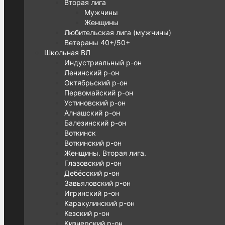
Вторая лига
Мужчины
Женщины
Любительская лига (мужчины)
Ветераны 40+/50+
Школьная ВЛ
Индустриальный р-он
Ленинский р-он
Октябрьский р-он
Первомайский р-он
Устиновский р-он
Алнашский р-он
Балезинский р-он
Воткинск
Воткинский р-он
Женщины. Вторая лига.
Глазовский р-он
Дебёсский р-он
Завьяловский р-он
Игринский р-он
Каракулинский р-он
Кезский р-он
Кизнерский р-он