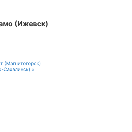
амо (Ижевск)
т (Магнитогорск)
о-Сахалинск)
»