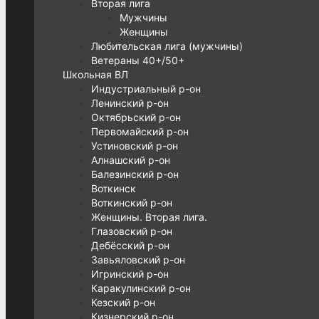
Вторая лига
Мужчины
Женщины
Любительская лига (мужчины)
Ветераны 40+/50+
Школьная ВЛ
Индустриальный р-он
Ленинский р-он
Октябрьский р-он
Первомайский р-он
Устиновский р-он
Алнашский р-он
Балезинский р-он
Воткинск
Воткинский р-он
Женщины. Вторая лига.
Глазовский р-он
Дебёсский р-он
Завьяловский р-он
Игринский р-он
Каракулинский р-он
Кезский р-он
Кизнерский р-он