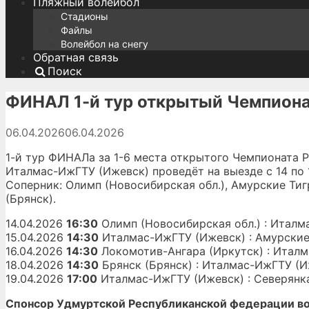
Пляжный волейбол
Стадионы
Файлы
Волейбол на снегу
Обратная связь
Поиск
ФИНАЛ 1-й тур открытый Чемпион
06.04.2026
06.04.2026
1-й тур ФИНАЛа за 1-6 места открытого Чемпионата 
Италмас-ИжГТУ (Ижевск) проведёт на выезде с 14 по 1
Соперник: Олимп (Новосибирская обл.), Амурские Ти
(Брянск).
14.04.2026
16:30
Олимп (Новосибирская обл.) : Италм
15.04.2026
14:30
Италмас-ИжГТУ (Ижевск) : Амурские
16.04.2026
14:30
Локомотив-Ангара (Иркутск) : Итал
18.04.2026
14:30
Брянск (Брянск) : Италмас-ИжГТУ (И
19.04.2026
17:00
Италмас-ИжГТУ (Ижевск) : Северянка
Спонсор Удмуртской Республиканской федерации в