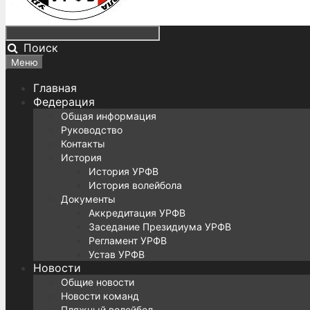
Поиск
Меню
Главная
Федерация
Общая информация
Руководство
Контакты
История
История УРФВ
История волейбола
Документы
Аккредитация УРФВ
Заседание Президиума УРФВ
Регламент УРФВ
Устав УРФВ
Новости
Общие новости
Новости команд
Пляжный волейбол