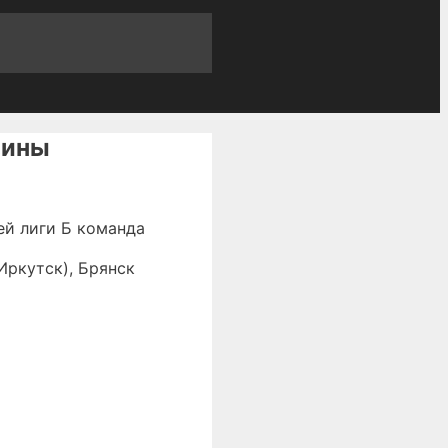
щины
ей лиги Б команда
Иркутск), Брянск