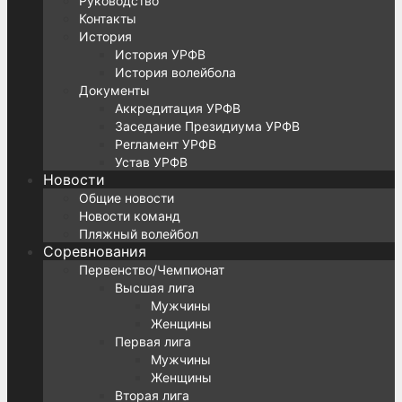
Руководство
Контакты
История
История УРФВ
История волейбола
Документы
Аккредитация УРФВ
Заседание Президиума УРФВ
Регламент УРФВ
Устав УРФВ
Новости
Общие новости
Новости команд
Пляжный волейбол
Соревнования
Первенство/Чемпионат
Высшая лига
Мужчины
Женщины
Первая лига
Мужчины
Женщины
Вторая лига