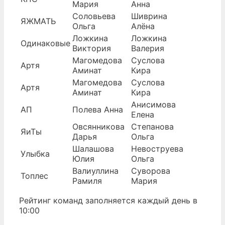
Мария
Анна
Соловьева
Шиврина
ЯЖМАТЬ
Ольга
Алёна
Ложкина
Ложкина
Одинаковые
Виктория
Валерия
Магомедова
Суслова
Артя
Аминат
Кира
Магомедова
Суслова
Артя
Аминат
Кира
Анисимова
АП
Полева Анна
Елена
Овсянникова
Степанова
ЯиТы
Дарья
Ольга
Шалашова
Невоструева
Улыбка
Юлия
Ольга
Валиуллина
Суворова
Топлес
Рамиля
Мария
Рейтинг команд заполняется каждый день в
10:00