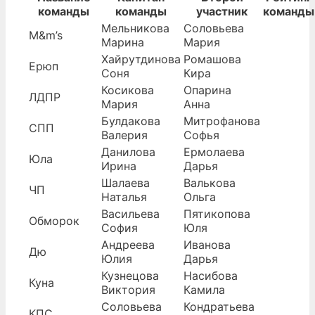
команды
команды
участник
команды
Мельникова
Соловьева
M&m’s
Марина
Мария
Хайрутдинова
Ромашова
Ерюп
Соня
Кира
Косикова
Опарина
ЛДПР
Мария
Анна
Булдакова
Митрофанова
СПП
Валерия
Софья
Данилова
Ермолаева
Юла
Ирина
Дарья
Шалаева
Валькова
ЧП
Наталья
Ольга
Васильева
Пятикопова
Обморок
София
Юля
Андреева
Иванова
Дю
Юлия
Дарья
Кузнецова
Насибова
Куна
Виктория
Камила
Соловьева
Кондратьева
КПС