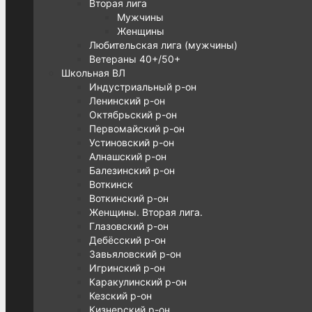
Вторая лига
Мужчины
Женщины
Любительская лига (мужчины)
Ветераны 40+/50+
Школьная ВЛ
Индустриальный р-он
Ленинский р-он
Октябрьский р-он
Первомайский р-он
Устиновский р-он
Алнашский р-он
Балезинский р-он
Воткинск
Воткинский р-он
Женщины. Вторая лига.
Глазовский р-он
Дебёсский р-он
Завьяловский р-он
Игринский р-он
Каракулинский р-он
Кезский р-он
Кизнерский р-он