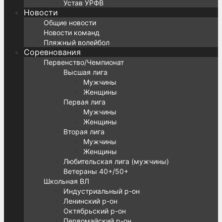
Устав УРФВ
Новости
Общие новости
Новости команд
Пляжный волейбол
Соревнования
Первенство/Чемпионат
Высшая лига
Мужчины
Женщины
Первая лига
Мужчины
Женщины
Вторая лига
Мужчины
Женщины
Любительская лига (мужчины)
Ветераны 40+/50+
Школьная ВЛ
Индустриальный р-он
Ленинский р-он
Октябрьский р-он
Первомайский р-он