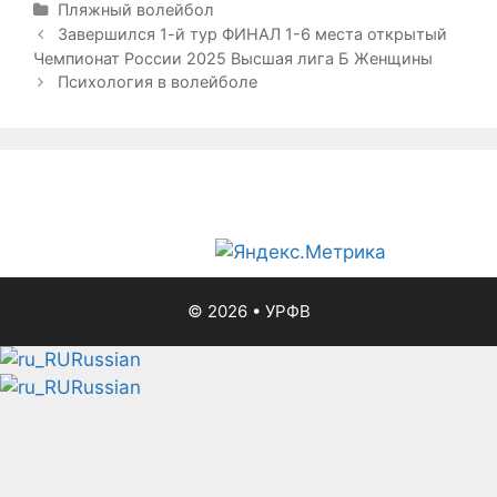
Р
Пляжный волейбол
у
Н
Завершился 1-й тур ФИНАЛ 1-6 места открытый
б
а
Чемпионат России 2025 Высшая лига Б Женщины
р
в
Психология в волейболе
и
и
к
г
и
а
ц
и
я
з
а
п
© 2026
•
УРФВ
и
с
Russian
и
Russian