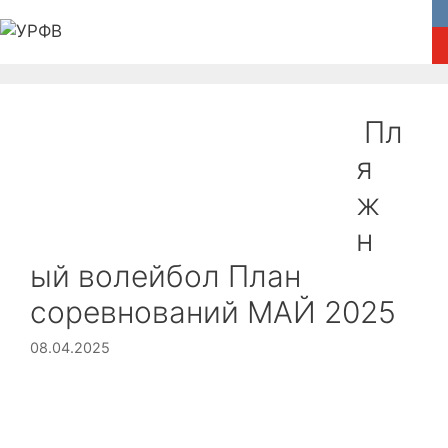
Перейти
к
содержимому
Главная
Федерация
Новости
Пл
Соревнования
Медиа
я
ж
Пляжный волейбол
Обратная связь
н
ый волейбол План
соревнований МАЙ 2025
08.04.2025