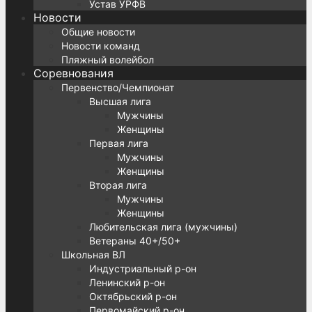
Устав УРФВ
Новости
Общие новости
Новости команд
Пляжный волейбол
Соревнования
Первенство/Чемпионат
Высшая лига
Мужчины
Женщины
Первая лига
Мужчины
Женщины
Вторая лига
Мужчины
Женщины
Любительская лига (мужчины)
Ветераны 40+/50+
Школьная ВЛ
Индустриальный р-он
Ленинский р-он
Октябрьский р-он
Первомайский р-он