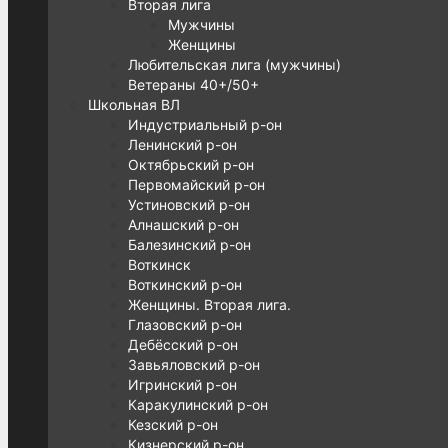
Вторая лига
Мужчины
Женщины
Любительская лига (мужчины)
Ветераны 40+/50+
Школьная ВЛ
Индустриальный р-он
Ленинский р-он
Октябрьский р-он
Первомайский р-он
Устиновский р-он
Алнашский р-он
Балезинский р-он
Воткинск
Воткинский р-он
Женщины. Вторая лига.
Глазовский р-он
Дебёсский р-он
Завьяловский р-он
Игринский р-он
Каракулинский р-он
Кезский р-он
Кизнерский р-он