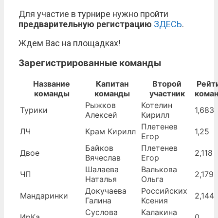
Для участие в турнире нужно пройти
предварительную регистрацию
ЗДЕСЬ
.
Ждем Вас на площадках!
Зарегистрированные команды
Название
Капитан
Второй
Рейт
команды
команды
участник
кома
Рыжков
Котелин
Турики
1,683
Алексей
Кирилл
Плетенев
ЛЧ
Крам Кирилл
1,25
Егор
Байков
Плетенев
Двое
2,118
Вячеслав
Егор
Шалаева
Валькова
ЧП
2,179
Наталья
Ольга
Докучаева
Российских
Мандаринки
2,144
Галина
Ксения
Суслова
Калакина
ИрКа
0