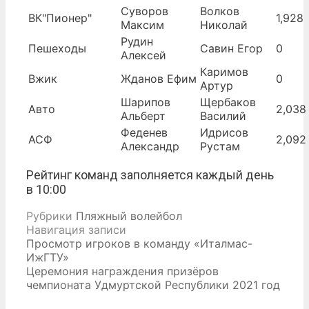
Суворов
Волков
ВК"Пионер"
1,928
Максим
Николай
Рудин
Пешеходы
Савин Егор
0
Алексей
Каримов
Вжик
Жданов Ефим
0
Артур
Шарипов
Щербаков
Авто
2,038
Альберт
Василий
Феденев
Идрисов
АСФ
2,092
Александр
Рустам
Рейтинг команд заполняется каждый день
в 10:00
Рубрики
Пляжный волейбол
Навигация записи
Просмотр игроков в команду «Италмас-
ИжГТУ»
Церемония награждения призёров
чемпионата Удмуртской Республики 2021 год