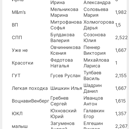
Ирина
Александра
Мельникова
Соловьева
M&m’s
1,982
Марина
Мария
Митрофанова
Холмогорова
ВП
1,5
Софья
Дарья
Булдакова
Созонова
СПП
2,522
Валерия
Юлия
Овчинникова
Пеннер
Уже не
1,667
Ксения
Виктория
Федотова
Михайлова
Красотки
1
Наталья
Лариса
Тулбаев
ГУТ
Гусев Руслан
2,155
Василь
Шадрин
Легкая походка
Шишкин Илья
1,667
Данил
Гребнев
Иванцов
ВоцнавиВенберг
1,615
Сергей
Антон
Юхновский
Галавкин
ЮКЛ
1,357
Юрий
Егор
Загуменов
Елгешин
малыш
2,267