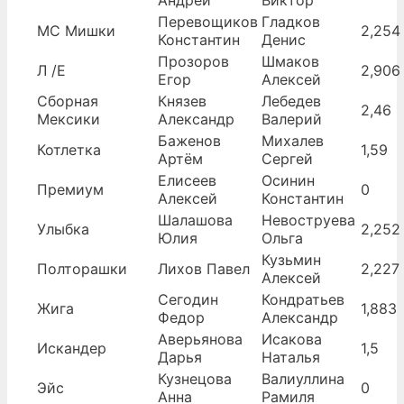
Андрей
Виктор
Перевощиков
Гладков
МС Мишки
2,254
Константин
Денис
Прозоров
Шмаков
Л /Е
2,906
Егор
Алексей
Сборная
Князев
Лебедев
2,46
Мексики
Александр
Валерий
Баженов
Михалев
Котлетка
1,59
Артëм
Сергей
Елисеев
Осинин
Премиум
0
Алексей
Константин
Шалашова
Невоструева
Улыбка
2,252
Юлия
Ольга
Кузьмин
Полторашки
Лихов Павел
2,227
Алексей
Сегодин
Кондратьев
Жига
1,883
Федор
Александр
Аверьянова
Исакова
Искандер
1,5
Дарья
Наталья
Кузнецова
Валиуллина
Эйс
0
Анна
Рамиля