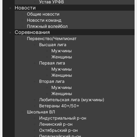
Устав УРФВ
Новости
Общие новости
Новости команд
Пляжный волейбол
Соревнования
Первенство/Чемпионат
Высшая лига
Мужчины
Женщины
Первая лига
Мужчины
Женщины
Вторая лига
Мужчины
Женщины
Любительская лига (мужчины)
Ветераны 40+/50+
Школьная ВЛ
Индустриальный р-он
Ленинский р-он
Октябрьский р-он
Первомайский р-он