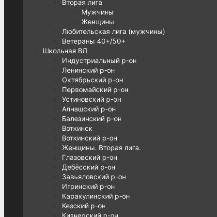
Вторая лига
Мужчины
Женщины
Любительская лига (мужчины)
Ветераны 40+/50+
Школьная ВЛ
Индустриальный р-он
Ленинский р-он
Октябрьский р-он
Первомайский р-он
Устиновский р-он
Алнашский р-он
Балезинский р-он
Воткинск
Воткинский р-он
Женщины. Вторая лига.
Глазовский р-он
Дебёсский р-он
Завьяловский р-он
Игринский р-он
Каракулинский р-он
Кезский р-он
Кизнерский р-он