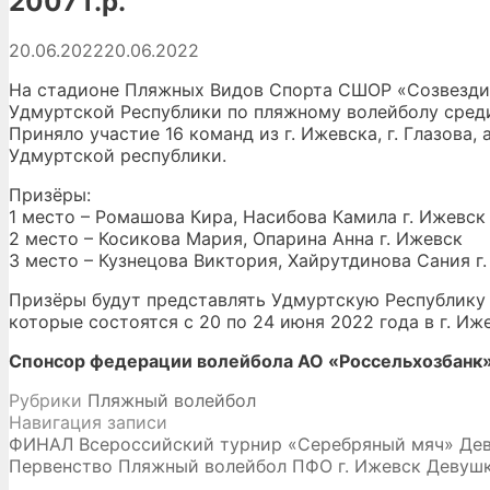
2007 г.р.
20.06.2022
20.06.2022
На стадионе Пляжных Видов Спорта СШОР «Созвездие»
Удмуртской Республики по пляжному волейболу среди 
Приняло участие 16 команд из г. Ижевска, г. Глазова
Удмуртской республики.
Призёры:
1 место – Ромашова Кира, Насибова Камила г. Ижевск
2 место – Косикова Мария, Опарина Анна г. Ижевск
3 место – Кузнецова Виктория, Хайрутдинова Сания г
Призёры будут представлять Удмуртскую Республику
которые состоятся с 20 по 24 июня 2022 года в г. Иж
Спонсор федерации волейбола АО «Россельхозбанк
Рубрики
Пляжный волейбол
Навигация записи
ФИНАЛ Всероссийский турнир «Серебряный мяч» Деву
Первенство Пляжный волейбол ПФО г. Ижевск Девуш