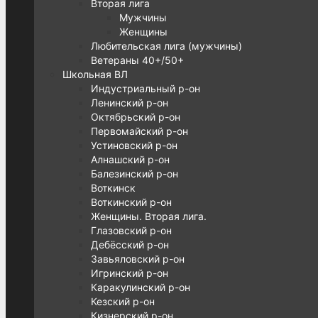
Вторая лига
Мужчины
Женщины
Любительская лига (мужчины)
Ветераны 40+/50+
Школьная ВЛ
Индустриальный р-он
Ленинский р-он
Октябрьский р-он
Первомайский р-он
Устиновский р-он
Алнашский р-он
Балезинский р-он
Воткинск
Воткинский р-он
Женщины. Вторая лига.
Глазовский р-он
Дебёсский р-он
Завьяловский р-он
Игринский р-он
Каракулинский р-он
Кезский р-он
Кизнерский р-он