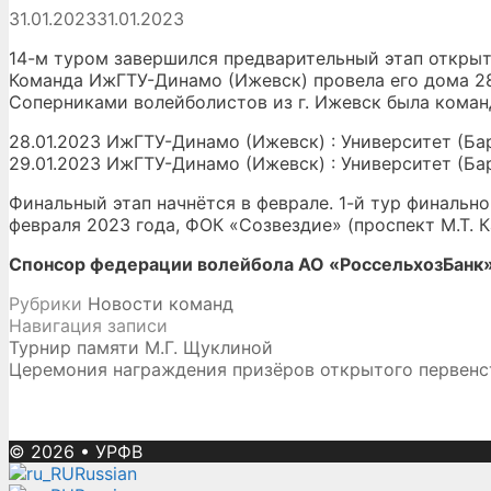
31.01.2023
31.01.2023
14-м туром завершился предварительный этап откры
Команда ИжГТУ-Динамо (Ижевск) провела его дома 28
Соперниками волейболистов из г. Ижевск была команд
28.01.2023 ИжГТУ-Динамо (Ижевск) : Университет (Барнау
29.01.2023 ИжГТУ-Динамо (Ижевск) : Университет (Барна
Финальный этап начнётся в феврале. 1-й тур финальн
февраля 2023 года, ФОК «Созвездие» (проспект М.Т. 
Спонсор федерации волейбола АО «РоссельхозБанк
Рубрики
Новости команд
Навигация записи
Турнир памяти М.Г. Щуклиной
Церемония награждения призёров открытого первенст
© 2026
•
УРФВ
Russian