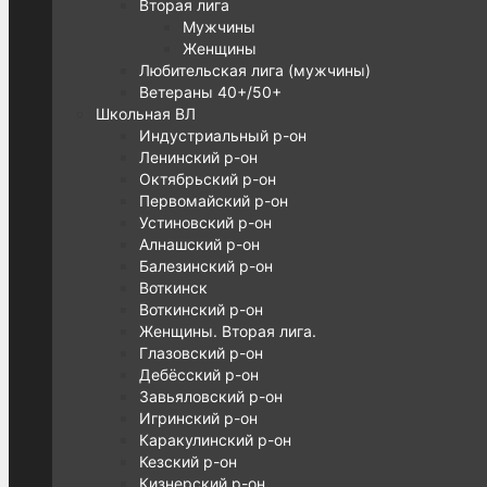
Вторая лига
Мужчины
Женщины
Любительская лига (мужчины)
Ветераны 40+/50+
Школьная ВЛ
Индустриальный р-он
Ленинский р-он
Октябрьский р-он
Первомайский р-он
Устиновский р-он
Алнашский р-он
Балезинский р-он
Воткинск
Воткинский р-он
Женщины. Вторая лига.
Глазовский р-он
Дебёсский р-он
Завьяловский р-он
Игринский р-он
Каракулинский р-он
Кезский р-он
Кизнерский р-он