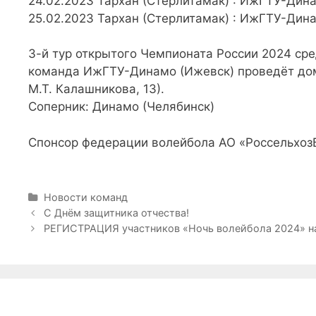
24.02.2023 Тархан (Стерлитамак) : ИжГТУ-Динам
25.02.2023 Тархан (Стерлитамак) : ИжГТУ-Динам
3-й тур открытого Чемпионата России 2024 сре
команда ИжГТУ-Динамо (Ижевск) проведёт дома
М.Т. Калашникова, 13).
Соперник: Динамо (Челябинск)
Спонсор федерации волейбола АО «Россельхоз
Р
Новости команд
у
Н
С Днём защитника отчества!
б
а
РЕГИСТРАЦИЯ участников «Ночь волейбола 2024» на
р
в
и
и
к
г
и
а
ц