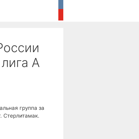
тная связь
Поиск
России
лига А
альная группа за
. Стерлитамак.