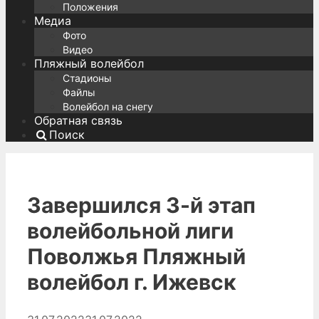
Положения
Медиа
Фото
Видео
Пляжный волейбол
Стадионы
Файлы
Волейбол на снегу
Обратная связь
Поиск
Завершился 3-й этап
волейбольной лиги
Поволжья Пляжный
волейбол г. Ижевск