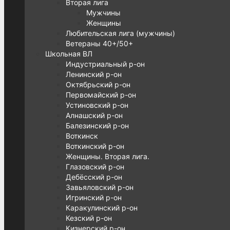
Вторая лига
Мужчины
Женщины
Любительская лига (мужчины)
Ветераны 40+/50+
Школьная ВЛ
Индустриальный р-он
Ленинский р-он
Октябрьский р-он
Первомайский р-он
Устиновский р-он
Алнашский р-он
Балезинский р-он
Воткинск
Воткинский р-он
Женщины. Вторая лига.
Глазовский р-он
Дебёсский р-он
Завьяловский р-он
Игринский р-он
Каракулинский р-он
Кезский р-он
Кизнерский р-он