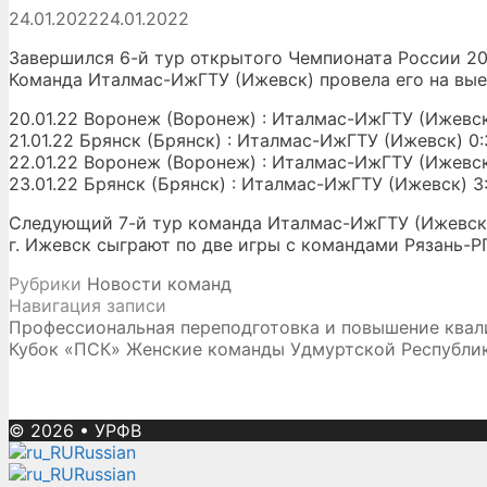
24.01.2022
24.01.2022
Завершился 6-й тур открытого Чемпионата России 20
Команда Италмас-ИжГТУ (Ижевск) провела его на выез
20.01.22 Воронеж (Воронеж) : Италмас-ИжГТУ (Ижевск) 2:
21.01.22 Брянск (Брянск) : Италмас-ИжГТУ (Ижевск) 0:3 
22.01.22 Воронеж (Воронеж) : Италмас-ИжГТУ (Ижевск) 
23.01.22 Брянск (Брянск) : Италмас-ИжГТУ (Ижевск) 3:1 
Следующий 7-й тур команда Италмас-ИжГТУ (Ижевск) п
г. Ижевск сыграют по две игры с командами Рязань-РГ
Рубрики
Новости команд
Навигация записи
Профессиональная переподготовка и повышение квал
Кубок «ПСК» Женские команды Удмуртской Республи
© 2026
•
УРФВ
Russian
Russian