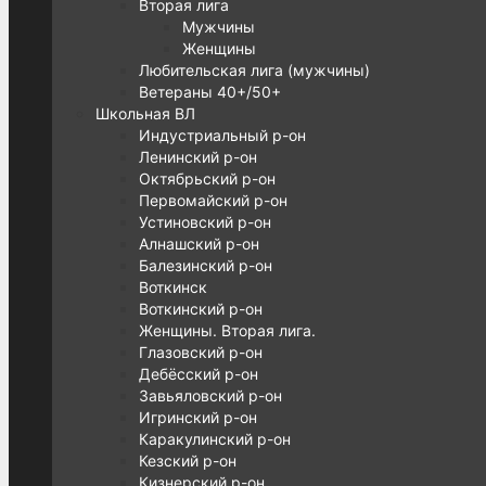
Вторая лига
Мужчины
Женщины
Любительская лига (мужчины)
Ветераны 40+/50+
Школьная ВЛ
Индустриальный р-он
Ленинский р-он
Октябрьский р-он
Первомайский р-он
Устиновский р-он
Алнашский р-он
Балезинский р-он
Воткинск
Воткинский р-он
Женщины. Вторая лига.
Глазовский р-он
Дебёсский р-он
Завьяловский р-он
Игринский р-он
Каракулинский р-он
Кезский р-он
Кизнерский р-он