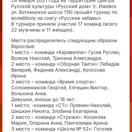
24 января 2021 года на территории Центра
Русской культуры «Русский дом» (г. Ижевск
ул. Воткинское шоссе 118) прошёл турнир по
волейболу на снегу «Русские забавы».
В турнире приняли участие 17 команд (всего
22 мужчины и 11 женщин).
Места распределились следующим образом
Взрослые:
1 место – команда «Каравелла»: Гусев Руслан,
Волков Николай, Трихина Александра.
2 место – команда «Сборная Таити»: Лебедев
Валерий, Феденев Александр, Копосова
Ирина
3 место – команда «Время спорта»:
Соломенников Георгий, Елгешин Виктор,
Вольхина Анна.
Девушки, юноши до 18 лет:
1 место: -команда «СТ»: Лузянин Николай,
Шишкин Никита, Злобина Екатерина.
2 место – команда «Стрижи»: Косикова
Мария, Опарина Анна, Пантелеева Арина.
3 место – команда «Школа № 52»: Гоголев