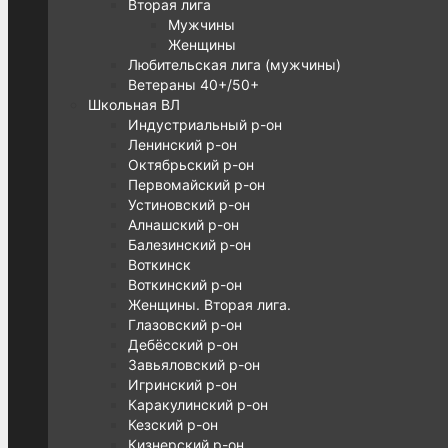
Вторая лига
Мужчины
Женщины
Любительская лига (мужчины)
Ветераны 40+/50+
Школьная ВЛ
Индустриальный р-он
Ленинский р-он
Октябрьский р-он
Первомайский р-он
Устиновский р-он
Алнашский р-он
Балезинский р-он
Воткинск
Воткинский р-он
Женщины. Вторая лига.
Глазовский р-он
Дебёсский р-он
Завьяловский р-он
Игринский р-он
Каракулинский р-он
Кезский р-он
Кизнерский р-он