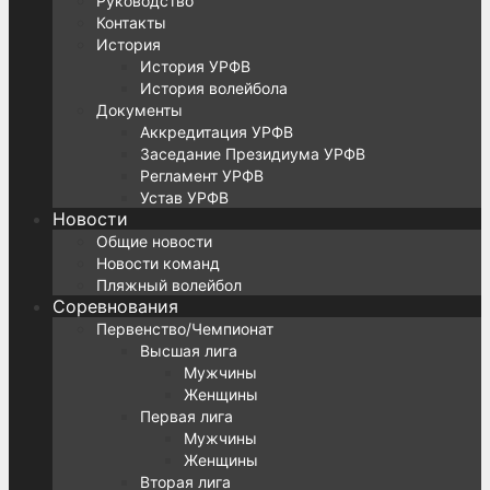
Руководство
Контакты
История
История УРФВ
История волейбола
Документы
Аккредитация УРФВ
Заседание Президиума УРФВ
Регламент УРФВ
Устав УРФВ
Новости
Общие новости
Новости команд
Пляжный волейбол
Соревнования
Первенство/Чемпионат
Высшая лига
Мужчины
Женщины
Первая лига
Мужчины
Женщины
Вторая лига