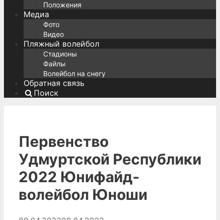
Положения
Медиа
Фото
Видео
Пляжный волейбол
Стадионы
Файлы
Волейбол на снегу
Обратная связь
Поиск
Первенство
Удмуртской Республики
2022 Юнифайд-
волейбол Юноши