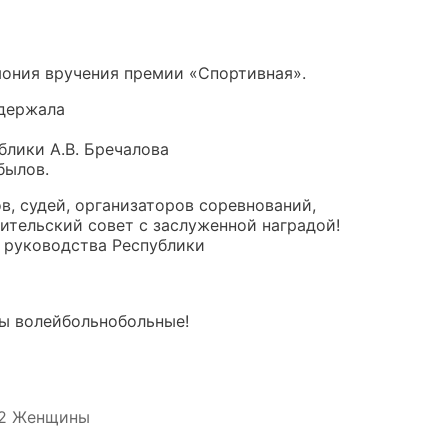
мония вручения премии «Спортивная».
одержала
блики А.В. Бречалова
былов.
в, судей, организаторов соревнований,
ительский совет с заслуженной наградой!
 руководства Республики
мы волейбольнобольные!
22 Женщины