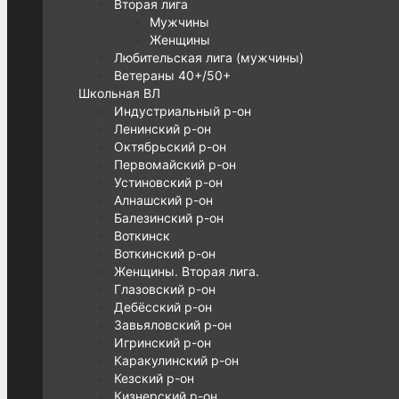
Вторая лига
Мужчины
Женщины
Любительская лига (мужчины)
Ветераны 40+/50+
Школьная ВЛ
Индустриальный р-он
Ленинский р-он
Октябрьский р-он
Первомайский р-он
Устиновский р-он
Алнашский р-он
Балезинский р-он
Воткинск
Воткинский р-он
Женщины. Вторая лига.
Глазовский р-он
Дебёсский р-он
Завьяловский р-он
Игринский р-он
Каракулинский р-он
Кезский р-он
Кизнерский р-он