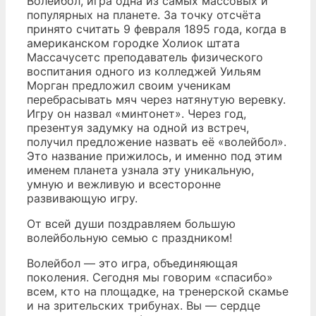
Волейбол, игра одна из самых массовых и
популярных на планете. За точку отсчёта
принято считать 9 февраля 1895 года, когда в
американском городке Холиок штата
Массачусетс преподаватель физического
воспитания одного из колледжей Уильям
Морган предложил своим ученикам
перебрасывать мяч через натянутую веревку.
Игру он назвал «минтонет». Через год,
презентуя задумку на одной из встреч,
получил предложение назвать её «волейбол».
Это название прижилось, и именно под этим
именем планета узнала эту уникальную,
умную и вежливую и всесторонне
развивающую игру.
От всей души поздравляем большую
волейбольную семью с праздником!
Волейбол — это игра, объединяющая
поколения. Сегодня мы говорим «спасибо»
всем, кто на площадке, на тренерской скамье
и на зрительских трибунах. Вы — сердце