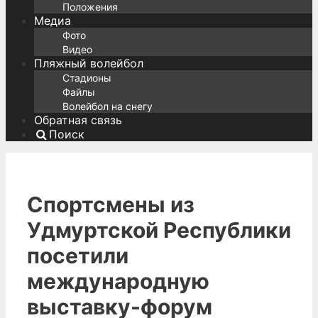
Положения
Медиа
Фото
Видео
Пляжный волейбол
Стадионы
Файлы
Волейбол на снегу
Обратная связь
Поиск
Спортсмены из
Удмуртской Республики
посетили
международную
выставку-форум