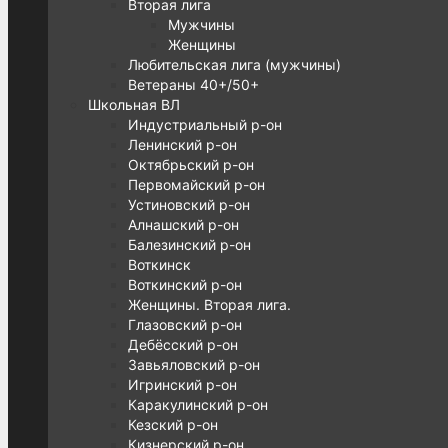
Вторая лига
Мужчины
Женщины
Любительская лига (мужчины)
Ветераны 40+/50+
Школьная ВЛ
Индустриальный р-он
Ленинский р-он
Октябрьский р-он
Первомайский р-он
Устиновский р-он
Алнашский р-он
Балезинский р-он
Воткинск
Воткинский р-он
Женщины. Вторая лига.
Глазовский р-он
Дебёсский р-он
Завьяловский р-он
Игринский р-он
Каракулинский р-он
Кезский р-он
Кизнерский р-он