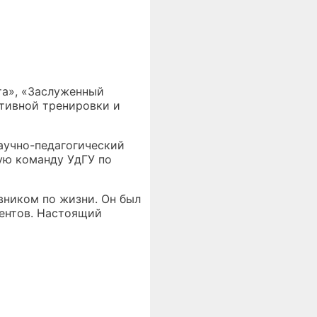
та», «Заслуженный
ртивной тренировки и
Научно-педагогический
ую команду УдГУ по
вником по жизни. Он был
ентов. Настоящий