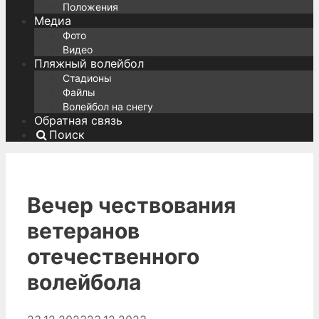
Положения
Медиа
Фото
Видео
Пляжный волейбол
Стадионы
Файлы
Волейбол на снегу
Обратная связь
Поиск
Вечер чествования
ветеранов
отечественного
волейбола