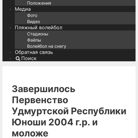
Положения
Медиа
Фото
Видео
Пляжный волейбол
Стадионы
Файлы
Волейбол на снегу
Обратная связь
Поиск
Завершилось
Первенство
Удмуртской Республики
Юноши 2004 г.р. и
моложе