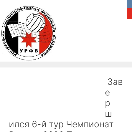
Перейти
к
содержимому
Главная
Федерация
Новости
Зав
Соревнования
Медиа
е
р
Пляжный волейбол
Обратная связь
ш
ился 6-й тур Чемпионат