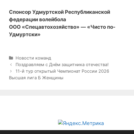
Спонсор Удмуртской Республиканской
федерации волейбола
ООО «Спецавтохозяйство» — «Чисто по-
Удмуртски»
Р
Новости команд
у
Н
Поздравляем с Днём защитника отечества!
б
а
11-й тур открытый Чемпионат России 2026
р
в
Высшая лига Б Женщины
и
и
к
г
и
а
ц
и
я
з
а
п