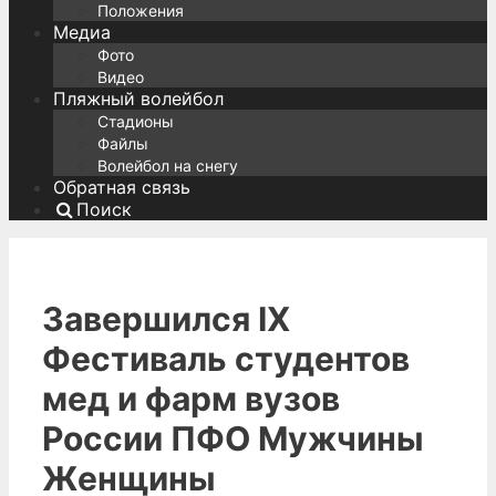
Положения
Медиа
Фото
Видео
Пляжный волейбол
Стадионы
Файлы
Волейбол на снегу
Обратная связь
Поиск
Завершился IX
Фестиваль студентов
мед и фарм вузов
России ПФО Мужчины
Женщины