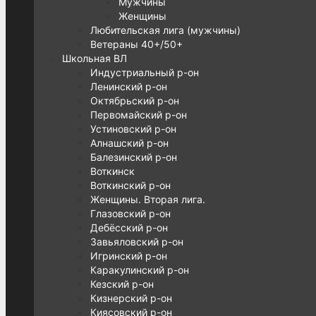
Мужчины
Женщины
Любительская лига (мужчины)
Ветераны 40+/50+
Школьная ВЛ
Индустриальный р-он
Ленинский р-он
Октябрьский р-он
Первомайский р-он
Устиновский р-он
Алнашский р-он
Балезинский р-он
Воткинск
Воткинский р-он
Женщины. Вторая лига.
Глазовский р-он
Дебёсский р-он
Завьяловский р-он
Игринский р-он
Каракулинский р-он
Кезский р-он
Кизнерский р-он
Киясовский р-он