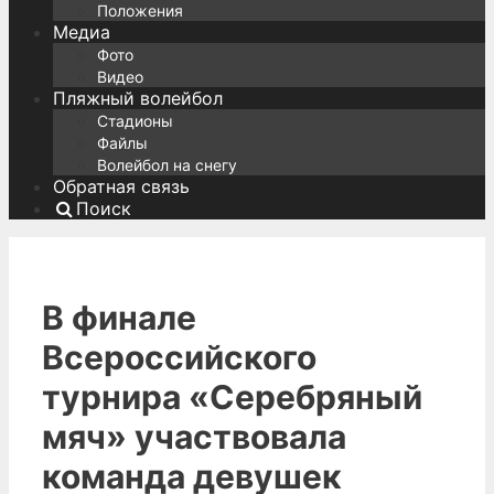
Положения
Медиа
Фото
Видео
Пляжный волейбол
Стадионы
Файлы
Волейбол на снегу
Обратная связь
Поиск
В финале
Всероссийского
турнира «Серебряный
мяч» участвовала
команда девушек