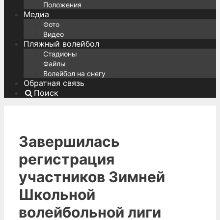
Положения
Медиа
Фото
Видео
Пляжный волейбол
Стадионы
Файлы
Волейбол на снегу
Обратная связь
Поиск
Завершилась
регистрация
участников Зимней
Школьной
волейбольной лиги